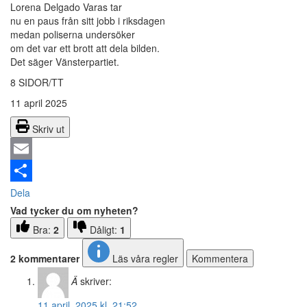
Lorena Delgado Varas tar
nu en paus från sitt jobb i riksdagen
medan poliserna undersöker
om det var ett brott att dela bilden.
Det säger Vänsterpartiet.
8 SIDOR/TT
11 april 2025
Skriv ut
Email
Dela
Vad tycker du om nyheten?
Bra:
2
Dåligt:
1
2 kommentarer
Läs våra regler
Kommentera
Ä
skriver:
11 april, 2025 kl. 21:52