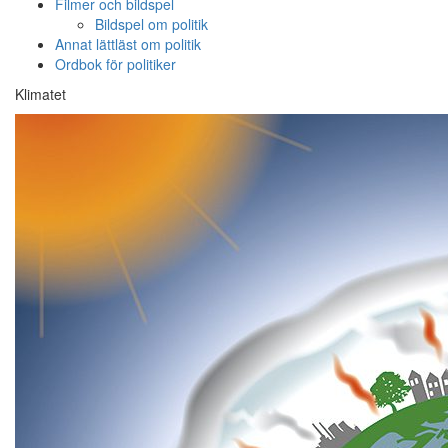
Filmer och bildspel
Bildspel om politik
Annat lättläst om politik
Ordbok för politiker
Klimatet