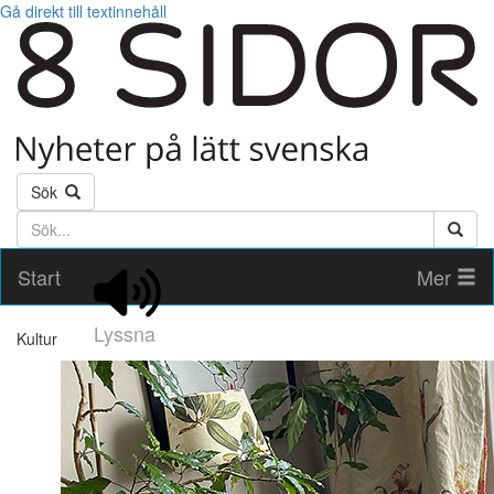
Gå direkt till textinnehåll
Sök
Söktext
Start
Mer
Lyssna
Kultur