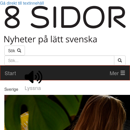
Gå direkt till textinnehåll
Sök
Söktext
Start
Mer
Lyssna
Sverige