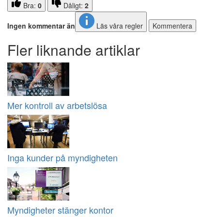
Bra:
0
Dåligt:
2
Ingen kommentar än
Läs våra regler
Kommentera
Fler liknande artiklar
Mer kontroll av arbetslösa
Inga kunder på myndigheten
Myndigheter stänger kontor