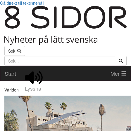
Gå direkt till textinnehåll
Sök
Söktext
Start
Mer
Lyssna
Världen