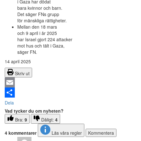
i Gaza har dödat
bara kvinnor och barn.
Det säger FNs grupp
för mänskliga rättigheter.
Mellan den 18 mars
och 9 april i år 2025
har Israel gjort 224 attacker
mot hus och tält i Gaza,
säger FN.
14 april 2025
Skriv ut
Email
Dela
Vad tycker du om nyheten?
Bra:
9
Dåligt:
4
4 kommentarer
Läs våra regler
Kommentera