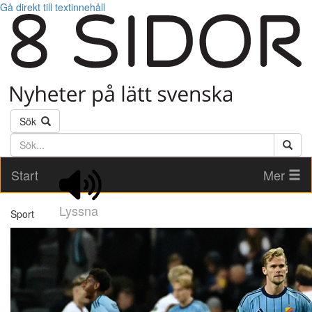
Gå direkt till textinnehåll
Sök
Söktext
Start
Mer
Lyssna
Sport