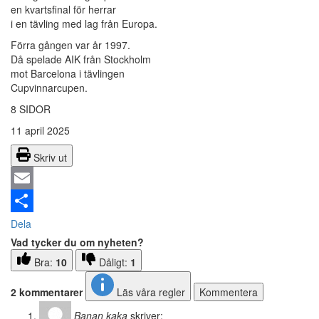
en kvartsfinal för herrar
i en tävling med lag från Europa.
Förra gången var år 1997.
Då spelade AIK från Stockholm
mot Barcelona i tävlingen
Cupvinnarcupen.
8 SIDOR
11 april 2025
Skriv ut
Email
Dela
Vad tycker du om nyheten?
Bra:
10
Dåligt:
1
2 kommentarer
Läs våra regler
Kommentera
Banan kaka
skriver: