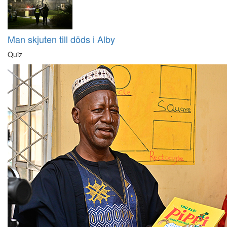
Man skjuten till döds i Alby
Quiz