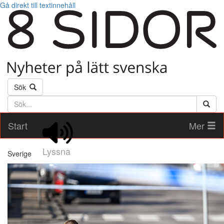
Gå direkt till textinnehåll
Sök
Söktext
Start
Mer
Lyssna
Sverige