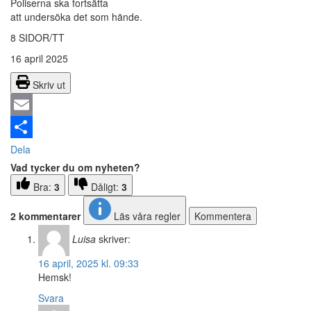
Poliserna ska fortsätta
att undersöka det som hände.
8 SIDOR/TT
16 april 2025
Skriv ut
Email
Dela
Vad tycker du om nyheten?
Bra:
3
Dåligt:
3
2 kommentarer
Läs våra regler
Kommentera
Luisa
skriver:
16 april, 2025 kl. 09:33
Hemsk!
Svara