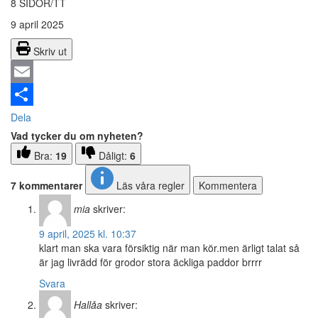
8 SIDOR/TT
9 april 2025
Skriv ut
Email
Dela
Vad tycker du om nyheten?
Bra:
19
Dåligt:
6
7 kommentarer
Läs våra regler
Kommentera
mia
skriver:
9 april, 2025 kl. 10:37
klart man ska vara försiktig när man kör.men ärligt talat så
är jag livrädd för grodor stora äckliga paddor brrrr
Svara
Hallåa
skriver: