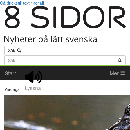
Gå direkt till textinnehåll
Sök
Söktext
Start
Mer
Lyssna
Vardags