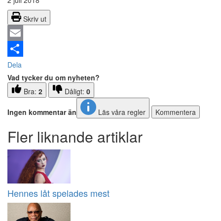
2 juli 2018
Skriv ut
Email
Dela
Vad tycker du om nyheten?
Bra:
2
Dåligt:
0
Ingen kommentar än
Läs våra regler
Kommentera
Fler liknande artiklar
Hennes låt spelades mest