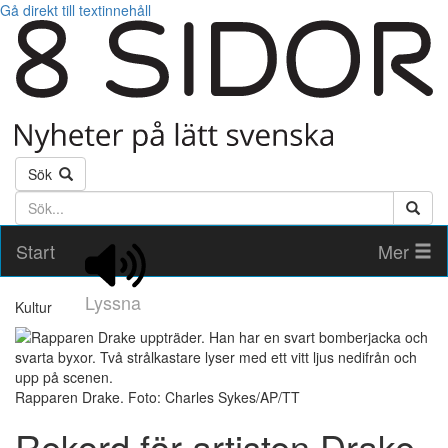
Gå direkt till textinnehåll
Sök
Söktext
Start
Mer
Lyssna
Kultur
Rapparen Drake. Foto: Charles Sykes/AP/TT
Rekord för artisten Drake