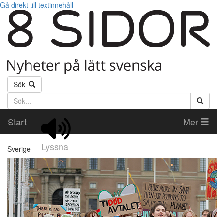
Gå direkt till textinnehåll
Sök
Söktext
Start
Mer
Lyssna
Sverige