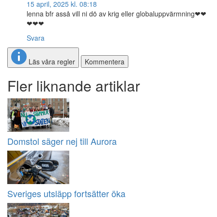
15 april, 2025 kl. 08:18
lenna bfr asså vill ni dö av krig eller globaluppvärmning❤❤
❤❤❤
Svara
Läs våra regler
Kommentera
Fler liknande artiklar
Domstol säger nej till Aurora
Sveriges utsläpp fortsätter öka