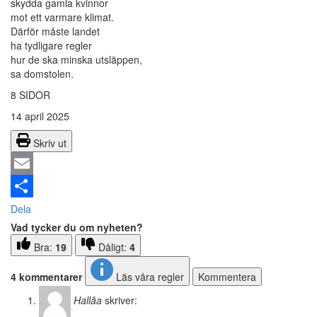
skydda gamla kvinnor
mot ett varmare klimat.
Därför måste landet
ha tydligare regler
hur de ska minska utsläppen,
sa domstolen.
8 SIDOR
14 april 2025
Skriv ut
Email
Dela
Vad tycker du om nyheten?
Bra:
19
Dåligt:
4
4 kommentarer
Läs våra regler
Kommentera
Hallåa
skriver: