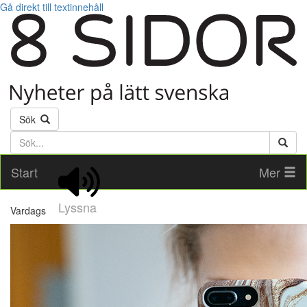
Gå direkt till textinnehåll
Sök
Söktext
Start
Mer
Lyssna
Vardags