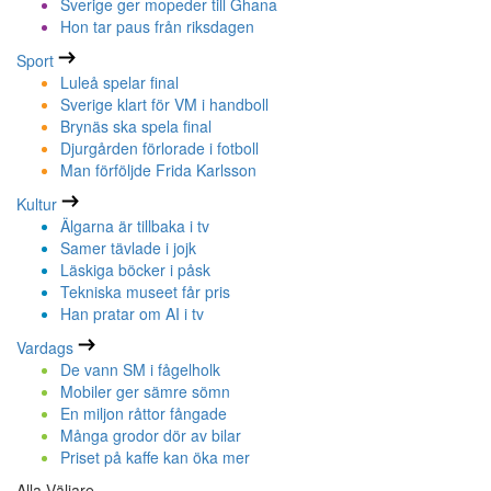
Sverige ger mopeder till Ghana
Hon tar paus från riksdagen
Sport
Luleå spelar final
Sverige klart för VM i handboll
Brynäs ska spela final
Djurgården förlorade i fotboll
Man förföljde Frida Karlsson
Kultur
Älgarna är tillbaka i tv
Samer tävlade i jojk
Läskiga böcker i påsk
Tekniska museet får pris
Han pratar om AI i tv
Vardags
De vann SM i fågelholk
Mobiler ger sämre sömn
En miljon råttor fångade
Många grodor dör av bilar
Priset på kaffe kan öka mer
Alla Väljare