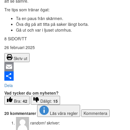
att se sämre.
Tre tips som tränar ögat:
Ta en paus från skärmen.
Öva dig på att titta på saker långt borta.
Gå ut och var i ljuset utomhus.
8 SIDOR/TT
26 februari 2025
Skriv ut
Email
Dela
Vad tycker du om nyheten?
Bra:
42
Dåligt:
15
20 kommentarer
Läs våra regler
Kommentera
random!
skriver: