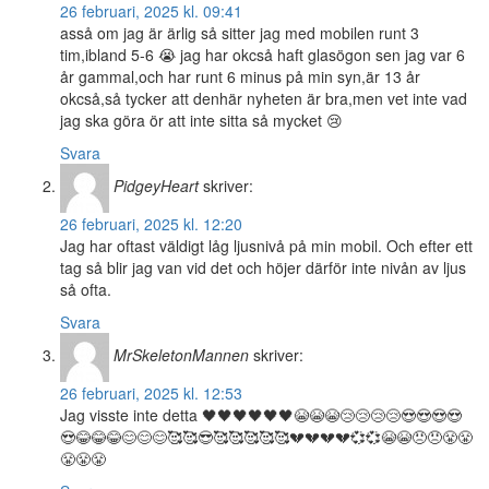
26 februari, 2025 kl. 09:41
asså om jag är ärlig så sitter jag med mobilen runt 3
tim,ibland 5-6 😭 jag har okcså haft glasögon sen jag var 6
år gammal,och har runt 6 minus på min syn,är 13 år
okcså,så tycker att denhär nyheten är bra,men vet inte vad
jag ska göra ör att inte sitta så mycket 😢
Svara
PidgeyHeart
skriver:
26 februari, 2025 kl. 12:20
Jag har oftast väldigt låg ljusnivå på min mobil. Och efter ett
tag så blir jag van vid det och höjer därför inte nivån av ljus
så ofta.
Svara
MrSkeletonMannen
skriver:
26 februari, 2025 kl. 12:53
Jag visste inte detta 🖤🖤🖤🖤🖤🖤😭😭😭😢😢😢😢😍😍😍😍
😍😂😂😂😊😊😊🥰🥰😎🥰🥰🥰🥰🥰💔💔💔💔💞💞😭😭😠😠😤😤
😤😤😤