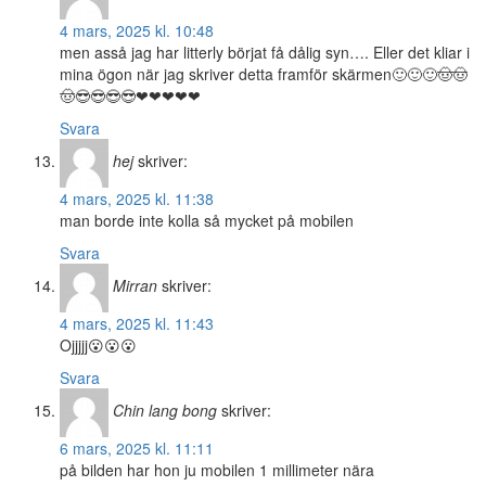
4 mars, 2025 kl. 10:48
men asså jag har litterly börjat få dålig syn…. Eller det kliar i
mina ögon när jag skriver detta framför skärmen🙂🙂🙂🤠🤠
🤠😎😎😎😎❤❤❤❤❤
Svara
hej
skriver:
4 mars, 2025 kl. 11:38
man borde inte kolla så mycket på mobilen
Svara
Mirran
skriver:
4 mars, 2025 kl. 11:43
Ojjjjj😮😮😮
Svara
Chin lang bong
skriver:
6 mars, 2025 kl. 11:11
på bilden har hon ju mobilen 1 millimeter nära