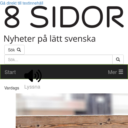
Gå direkt till textinnehåll
Sök
Söktext
Start
Mer
Lyssna
Vardags