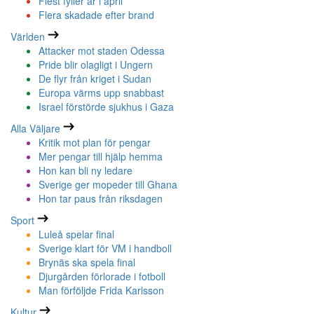
Flest fyller år i april
Flera skadade efter brand
Världen
Attacker mot staden Odessa
Pride blir olagligt i Ungern
De flyr från kriget i Sudan
Europa värms upp snabbast
Israel förstörde sjukhus i Gaza
Alla Väljare
Kritik mot plan för pengar
Mer pengar till hjälp hemma
Hon kan bli ny ledare
Sverige ger mopeder till Ghana
Hon tar paus från riksdagen
Sport
Luleå spelar final
Sverige klart för VM i handboll
Brynäs ska spela final
Djurgården förlorade i fotboll
Man förföljde Frida Karlsson
Kultur