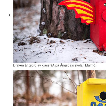
Draken är gjord av klass 9A på Ängsdals skola i Malmö.