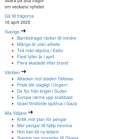
Svara på åtta frågor
om veckans nyheter.
Gå till frågorna
16 april 2025
Sverige
Barnbidraget räcker till mindre
Många är utan arbete
Två män skjutna i Eslöv
Flest fyller år i april
Flera skadade efter brand
Världen
Attacker mot staden Odessa
Pride blir olagligt i Ungern
De flyr från kriget i Sudan
Europa värms upp snabbast
Israel förstörde sjukhus i Gaza
Alla Väljare
Kritik mot plan för pengar
Mer pengar till hjälp hemma
Hon kan bli ny ledare
Sverige ger mopeder till Ghana