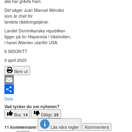
alla har grävts fram.
Det säger Juan Manuel Méndez
som är chef för
landets räddningstjänst.
Landet Dominikanska republiken
ligger på ön Hispaniola i Västindien,
i havet Atlanten utanför USA.
8 SIDOR/TT
9 april 2025
Skriv ut
Email
Dela
Vad tycker du om nyheten?
Bra:
14
Dåligt:
25
11 kommentarer
Läs våra regler
Kommentera