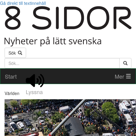
Gå direkt till textinnehåll
Sök
Söktext
Start
Mer
Lyssna
Världen