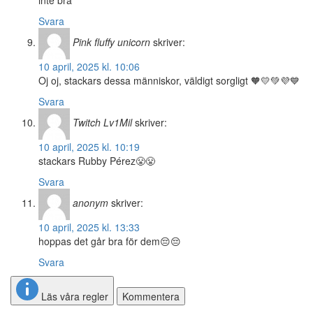
inte bra
Svara
Pink fluffy unicorn
skriver:
10 april, 2025 kl. 10:06
Oj oj, stackars dessa människor, väldigt sorgligt 🧡💛💚💜💙
Svara
Twitch Lv1Mil
skriver:
10 april, 2025 kl. 10:19
stackars Rubby Pérez😤😤
Svara
anonym
skriver:
10 april, 2025 kl. 13:33
hoppas det går bra för dem😔😔
Svara
Läs våra regler
Kommentera